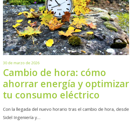
30
30 de marzo de 2026
de
Cambio de hora: cómo
marzo
ahorrar energía y optimizar
de
2026
tu consumo eléctrico
Con la llegada del nuevo horario tras el cambio de hora, desde
Sidel Ingeniería y…