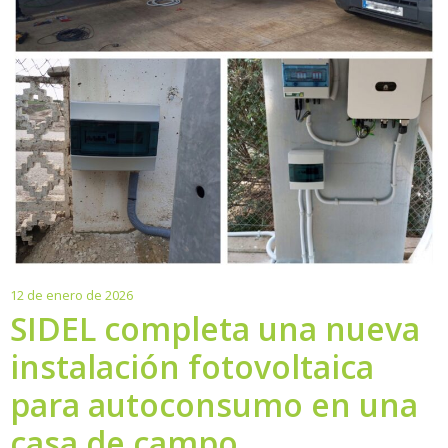
12
12 de enero de 2026
de
SIDEL completa una nueva
enero
instalación fotovoltaica
de
2026
para autoconsumo en una
casa de campo