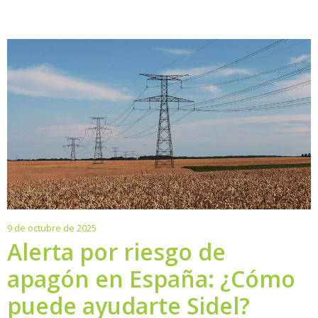
9
9 de octubre de 2025
de
Alerta por riesgo de
octubre
apagón en España: ¿Cómo
de
2025
puede ayudarte Sidel?