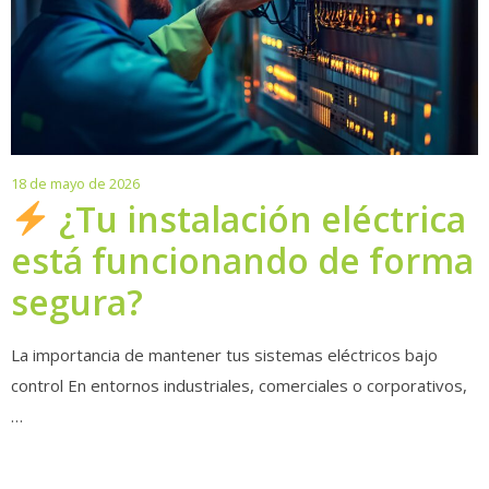
18
18 de mayo de 2026
de
¿Tu instalación eléctrica
mayo
está funcionando de forma
de
2026
segura?
La importancia de mantener tus sistemas eléctricos bajo
control En entornos industriales, comerciales o corporativos,
…