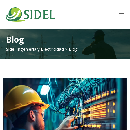
Skip
to
Mo
content
Sidel Ingenieria y El
Blog
Sidel Ingenieria y Electricidad
>
Blog