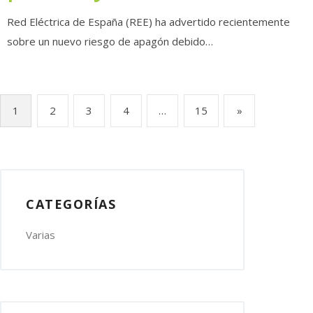
Red Eléctrica de España (REE) ha advertido recientemente
sobre un nuevo riesgo de apagón debido…
Navegación
1
2
3
4
…
15
»
de
entradas
CATEGORÍAS
Varias