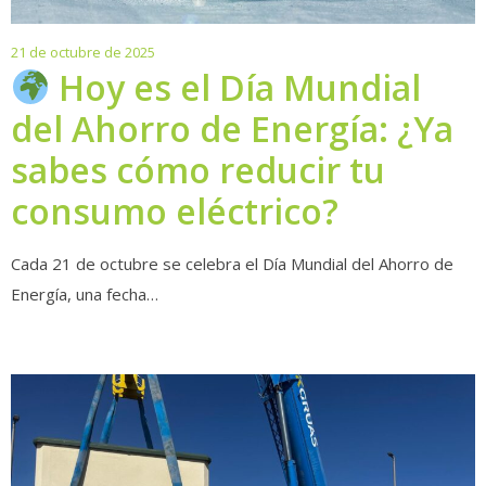
21
21 de octubre de 2025
de
Hoy es el Día Mundial
octubre
del Ahorro de Energía: ¿Ya
de
2025
sabes cómo reducir tu
consumo eléctrico?
Cada 21 de octubre se celebra el Día Mundial del Ahorro de
Energía, una fecha…