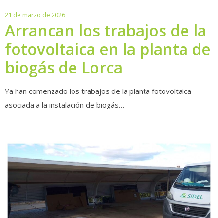
21
21 de marzo de 2026
de
Arrancan los trabajos de la
marzo
fotovoltaica en la planta de
de
2026
biogás de Lorca
Ya han comenzado los trabajos de la planta fotovoltaica
asociada a la instalación de biogás…